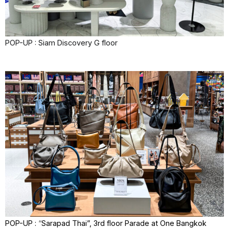
POP-UP : Siam Discovery G floor
POP-UP :
“
Sarapad Thai”, 3rd floor
Parade at One Bangkok