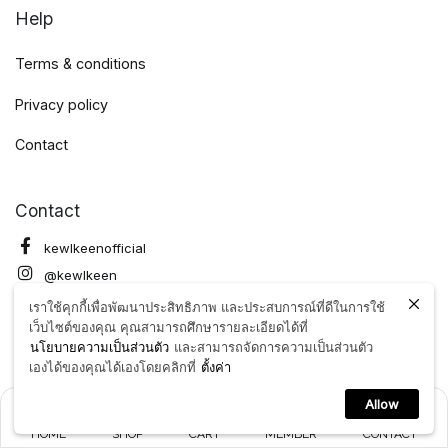
Help
Terms & conditions
Privacy policy
Contact
Contact
kewlkeenofficial
@kewlkeen
@kewlkeen
เราใช้คุกกี้เพื่อพัฒนาประสิทธิภาพ และประสบการณ์ที่ดีในการใช้
เว็บไซต์ของคุณ คุณสามารถศึกษารายละเอียดได้ที่
นโยบายความเป็นส่วนตัว
และสามารถจัดการความเป็นส่วนตัว
STORE
เองได้ของคุณได้เองโดยคลิกที่
ตั้งค่า
POP-UP Siam Discovery G Floor
Allow
POP-UP Central Chidlom 2nd Floor (Thai Thai Market)
HOME
SHOP
CART
MEMBER
CONTACT